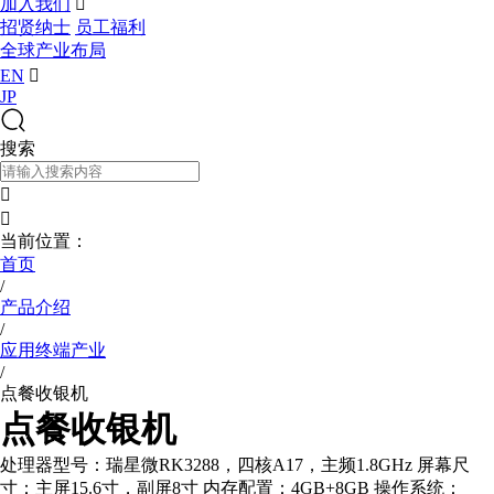
加入我们

招贤纳士
员工福利
全球产业布局
EN

JP
搜索


当前位置：
首页
/
产品介绍
/
应用终端产业
/
点餐收银机
点餐收银机
处理器型号：瑞星微RK3288，四核A17，主频1.8GHz 屏幕尺
寸：主屏15.6寸，副屏8寸 内存配置：4GB+8GB 操作系统：