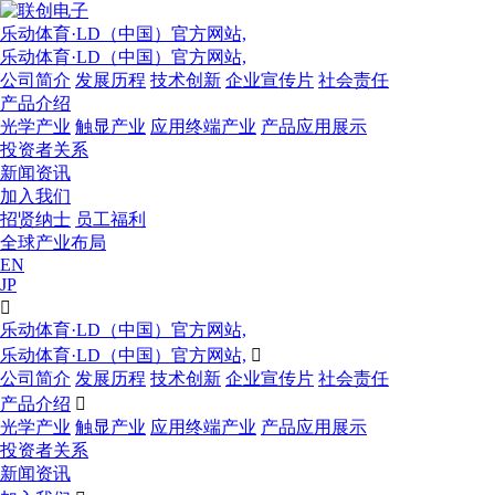
乐动体育·LD（中国）官方网站,
乐动体育·LD（中国）官方网站,
公司简介
发展历程
技术创新
企业宣传片
社会责任
产品介绍
光学产业
触显产业
应用终端产业
产品应用展示
投资者关系
新闻资讯
加入我们
招贤纳士
员工福利
全球产业布局
EN
JP

乐动体育·LD（中国）官方网站,
乐动体育·LD（中国）官方网站,

公司简介
发展历程
技术创新
企业宣传片
社会责任
产品介绍

光学产业
触显产业
应用终端产业
产品应用展示
投资者关系
新闻资讯