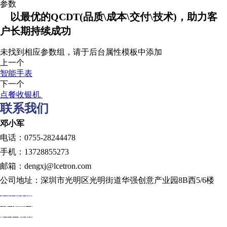
参数
以最优的QCDT(品质\成本\交付\技术)，助力客
户长期持续成功
未找到相应参数组，请于后台属性模板中添加
上一个
智能手表
下一个
点餐收银机
联系我们
邓小军
电话：0755-28244478
手机：13728855273
邮箱：dengxj@lcetron.com
公司地址：深圳市光明区光明街道华强创意产业园8B西5/6楼
发展历程
规划蓝图
技术创新
人才发展