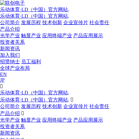
乐动体育·LD（中国）官方网站,
乐动体育·LD（中国）官方网站,
公司简介
发展历程
技术创新
企业宣传片
社会责任
产品介绍
光学产业
触显产业
应用终端产业
产品应用展示
投资者关系
新闻资讯
加入我们
招贤纳士
员工福利
全球产业布局
EN
JP

乐动体育·LD（中国）官方网站,
乐动体育·LD（中国）官方网站,

公司简介
发展历程
技术创新
企业宣传片
社会责任
产品介绍

光学产业
触显产业
应用终端产业
产品应用展示
投资者关系
新闻资讯