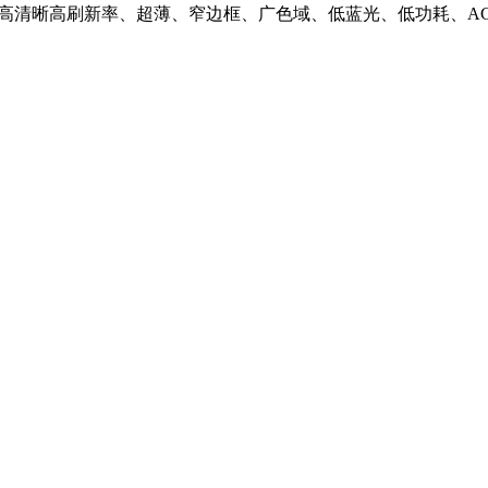
具有高清晰高刷新率、超薄、窄边框、广色域、低蓝光、低功耗、A