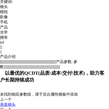
关键词:
镜头
模组
影像
手机
产品
光学
拥有
tof

1
产品介绍
[[[[[[[[[[[[[[[[[[[[[[[[[[[[[[[[[[[[[[[[[[[[[[产品参数, 参
数]]]]]]]]]]]]]]]]]]]]]]]]]]]]]]]]]]]]]]]]]]]]]]
以最优的QCDT(品质\成本\交付\技术)，助力客
户长期持续成功
未找到相应参数组，请于后台属性模板中添加
上一个
准直镜头