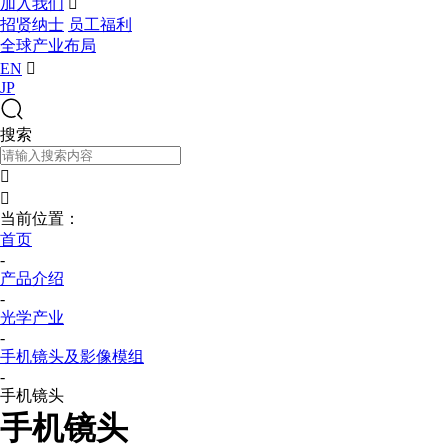
加入我们

招贤纳士
员工福利
全球产业布局
EN

JP
搜索


当前位置：
首页
-
产品介绍
-
光学产业
-
手机镜头及影像模组
-
手机镜头
手机镜头